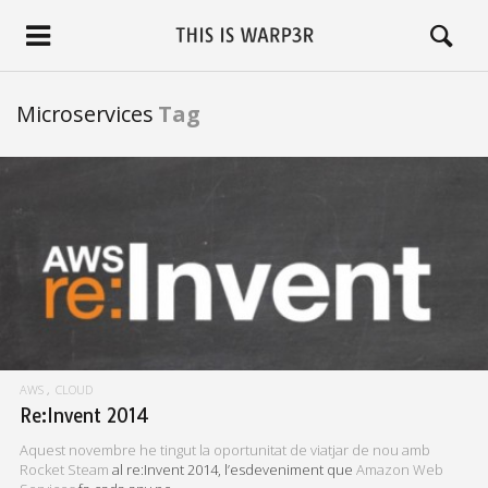
Microservices
Tag
READ MORE
AWS
CLOUD
Re:Invent 2014
Aquest novembre he tingut la oportunitat de viatjar de nou amb
Rocket Steam
al re:Invent 2014, l’esdeveniment que
Amazon Web