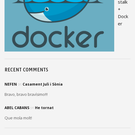
stalk
+
Dock
er
RECENT COMMENTS
NEFEN
on
Casament Juli i Sònia
Bravo, bravo bravísimo!!!
ABEL CABANS
on
He tornat
Que mola molt!