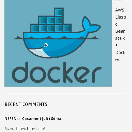
AWS
Elasti
c
Bean
stalk
+
Dock
er
RECENT COMMENTS
NEFEN
on
Casament Juli i Sònia
Bravo, bravo bravísimo!!!