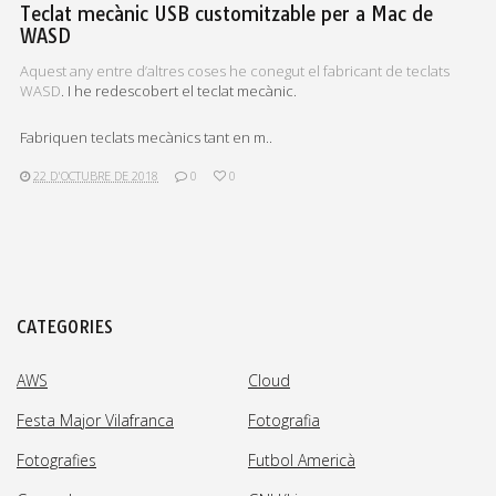
Teclat mecànic USB customitzable per a Mac de
WASD
Aquest any entre d’altres coses he conegut el fabricant de
teclats
WASD
. I he redescobert el teclat mecànic.
Fabriquen teclats mecànics tant en m..
22 D'OCTUBRE DE 2018
0
0
CATEGORIES
AWS
Cloud
Festa Major Vilafranca
Fotografia
Fotografies
Futbol Americà