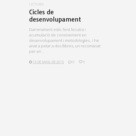
LECTURES
Cicles de
desenvolupament
Darrerament estic fent lecutra i
acumulació de coneixement en
desenvolupament i metodologies , i he
anat a petar a dos llibres, un recomanat
per en ..
13 DE MAIG DE 2015
0
0