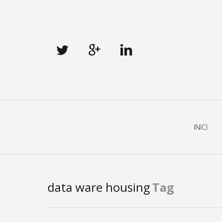
Primary
Navigation
INICI
data ware housing
Tag