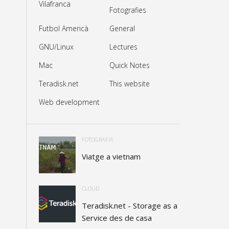
Vilafranca
Fotografies
Futbol Americà
General
GNU/Linux
Lectures
Mac
Quick Notes
Teradisk.net
This website
Web development
FOTOGRAFIA
Viatge a vietnam
CLOUD
Teradisk.net - Storage as a
Service des de casa