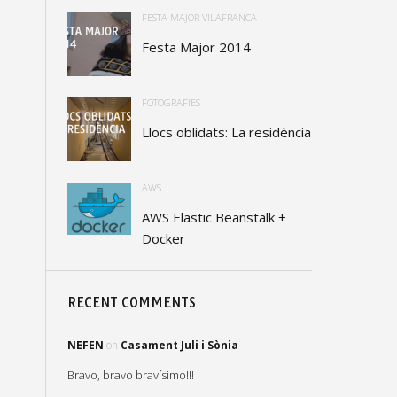
FESTA MAJOR VILAFRANCA
Festa Major 2014
FOTOGRAFIES
Llocs oblidats: La residència
AWS
AWS Elastic Beanstalk +
Docker
RECENT COMMENTS
NEFEN
on
Casament Juli i Sònia
Bravo, bravo bravísimo!!!