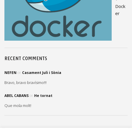
Dock
er
RECENT COMMENTS
NEFEN
on
Casament Juli i Sònia
Bravo, bravo bravísimo!!!
ABEL CABANS
on
He tornat
Que mola molt!
QUANT A MI