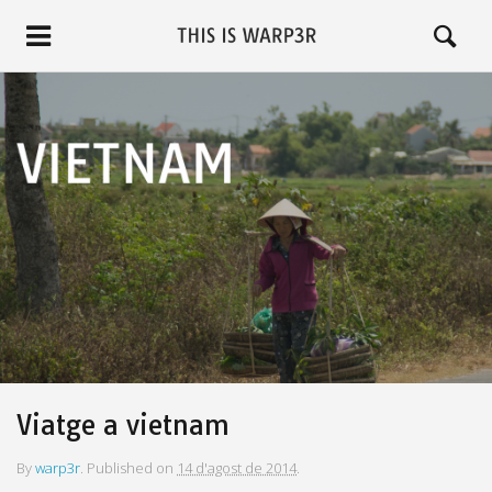
Viatge a vietnam
By
warp3r
.
Published on
14 d'agost de 2014
.