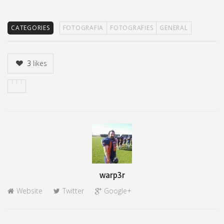
CATEGORIES
FOTOGRAFIA
FOTOGRAFIES
GENERAL
3
likes
Author
warp3r
Website
Twitter
Google+