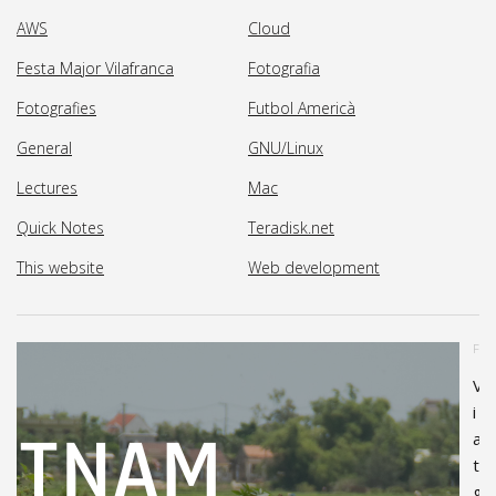
AWS
Cloud
Festa Major Vilafranca
Fotografia
Fotografies
Futbol Americà
General
GNU/Linux
Lectures
Mac
Quick Notes
Teradisk.net
This website
Web development
FOT
V
i
a
t
g