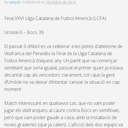
By
warp3r
.
Published on
18 d'abril de 2014
.
Final XXVI Lliga Catalana de Futbol Americà (LCFA)
Uroloki 6 – Bocs 39
El passat 6 d’Abril es va cel·lebrar a les pistes d’atletisme de
Vilafranca del Penedès la Final de la Lliga Catalana de
Futbol Americà d’aquest any. Un partit que va començar
semblant que seria igualat, passat el primer quart ja estava
decantat cap als vencedors clarament, tot i que la gent
d’Uroloki no va deixar d’intentar canviar la situació en cap
moment.
Match interessant en qualsevol cas, que no vam poder
jugar els vilafranquins al caure contra Bocs en semifinals,
però que vam poder gaudir a casa, amb la instal·lació de
noves graderies (que ja calien). L’aficció dels dos equips va