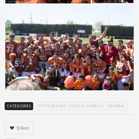
CATEGORIES
FOTOGRAFIES
FUTBOL AMERICÀ
GENERAL
0
likes