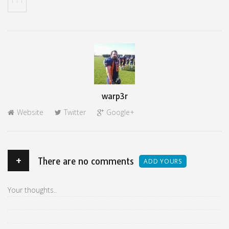
Author
warp3r
Website
Twitter
Google+
+
There are no comments
ADD YOURS