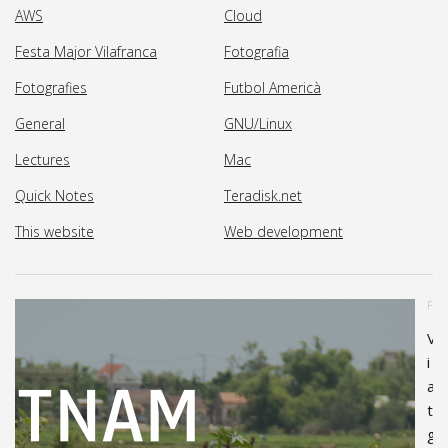
AWS
Cloud
Festa Major Vilafranca
Fotografia
Fotografies
Futbol Americà
General
GNU/Linux
Lectures
Mac
Quick Notes
Teradisk.net
This website
Web development
FOT
V
i
a
t
g