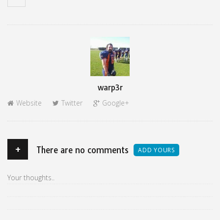
Author
warp3r
Website
Twitter
Google+
+
There are no comments
ADD YOURS