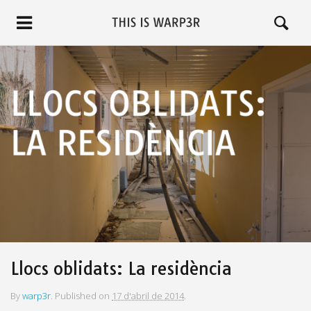
Llocs oblidats: La residència
By
warp3r
.
Published on
17 d'abril de 2014
.