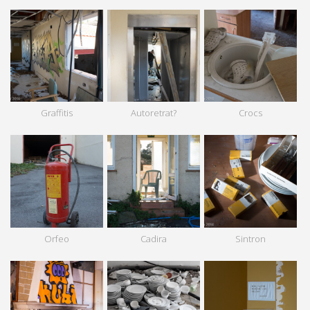
Graffitis
Autoretrat?
Crocs
Orfeo
Cadira
Sintron