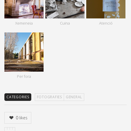
Xemeneia
Cuina
Atenció
Per fora
CATEGORIES
FOTOGRAFIES
GENERAL
0
likes